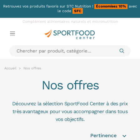
Retrouvez vos produits favoris sur
STC Nutrition
!
Économisez 10%
avec
le code
SFC
Complément alimentaires naturels et micronutrition
Accueil
Nos offres
Nos offres
Découvrez la sélection SportFood Center à des prix
très avantageux pour vous accompagner dans tous
vos objectifs.
expand_more
Pertinence