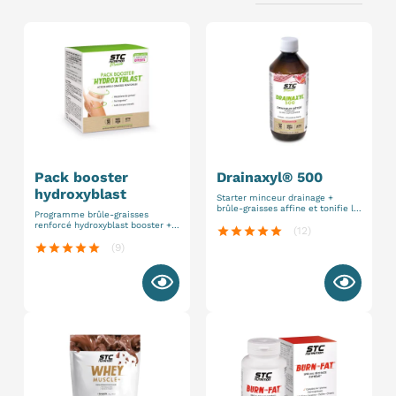
pack booster
drainaxyl® 500
hydroxyblast
Starter minceur drainage +
brûle-graisses affine et tonifie la
Programme brûle-graisses
silhouette élimine l'eau et les
renforcé hydroxyblast booster +
toxines en excès
star
star
star
star
star
(12)
hydroxyblast gélule cure 30 jours
star
star
star
star
star
(9)