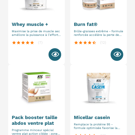
whey muscle +
burn fat®
Maximise la prise de muscle sec
Brûle-graisses extrême - formule
améliore la puissance à l’effort
renforcée accélère la perte de
glutamine + magnésium +
masse grasse favorise
colostrum
l'augmentation de masse maigre
star
star
star
star
star
(7)
star
star
star
star
star_half
(12)
pack booster taille
micellar casein
abdos ventre plat
Remplace la protéine 95 -
formule optimisée favorise la
Programme minceur spécial
perte de masse grasse définition
ventre plat action ciblée : zone