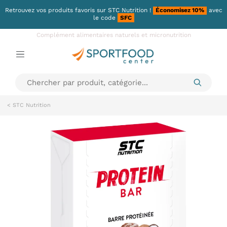
Retrouvez vos produits favoris sur
STC Nutrition
!
Économisez 10%
avec
le code
SFC
Complément alimentaires naturels et micronutrition
< STC Nutrition