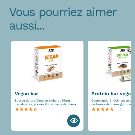
Vous pourriez aimer
aussi...
vegan bar
protein bar vegan
Source de protéines et riche en fibres
Gourmande & 100% vegan source de
cacahuètes, graines & cranberry délicieux
protéines délicieux goût de chocolat &
en-cas énergétique
noisette
star
star
star
star
star_half
(5)
star
star
star
star
star_half
(3)