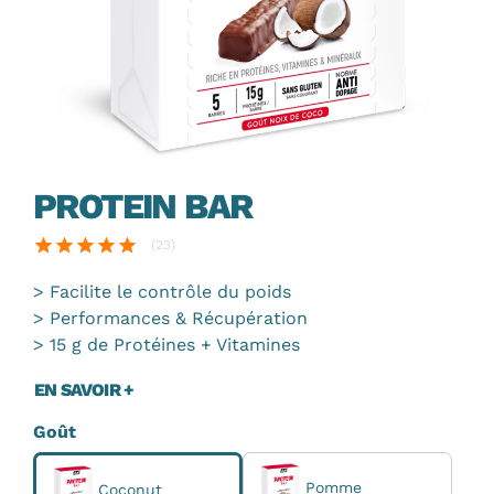
PROTEIN BAR
star
star
star
star
star
(23)
Facilite le contrôle du poids
Performances & Récupération
15 g de Protéines + Vitamines
EN SAVOIR +
Goût
Pomme
Coconut