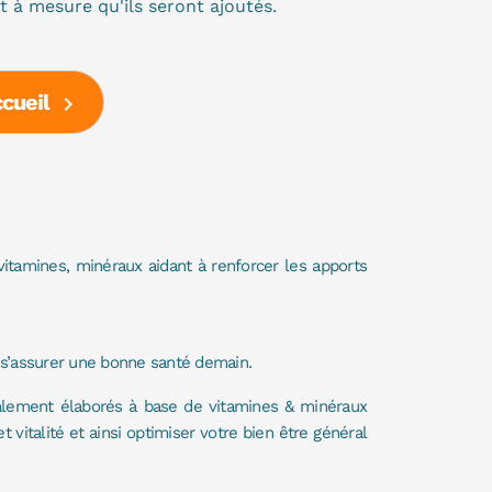
et à mesure qu'ils seront ajoutés.
ccueil

 vitamines, minéraux aidant à renforcer les apports
t s’assurer une bonne santé demain.
alement élaborés à base de vitamines & minéraux
vitalité et ainsi optimiser votre bien être général