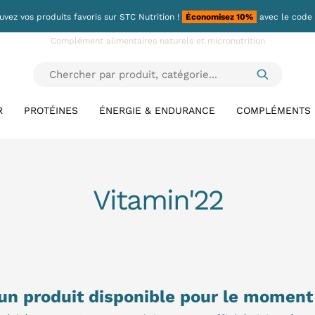
uvez vos produits favoris sur
STC Nutrition
!
Économisez 10%
avec le code
Complément alimentaires naturels et micronutrition
R
PROTÉINES
ÉNERGIE & ENDURANCE
COMPLÉMENTS
Vitamin'22
un produit disponible pour le moment